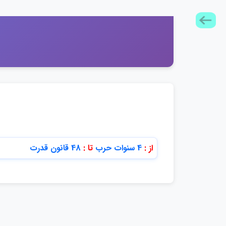
از :
4 سنوات حرب
تا :
48 قانون قدرت