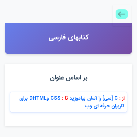
كتابهاي فارسي
بر اساس عنوان
از :
C [سي] را آسان بياموزيد
تا :
CSS وDHTML براي
كاربران حرفه اي وب