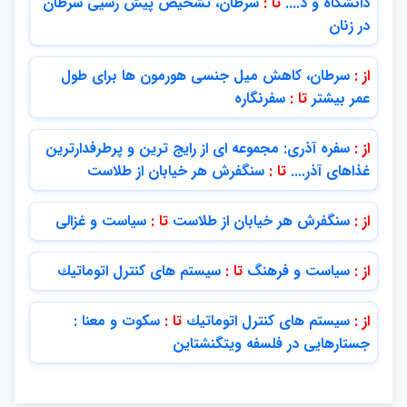
دانشگاه و د....
تا :
سرطان، تشخيص پيش رسيي سرطان
در زنان
از :
سرطان، كاهش ميل جنسي هورمون ها براي طول
عمر بيشتر
تا :
سفرنگاره
از :
سفره آذري: مجموعه اي از رايج ترين و پرطرفدارترين
غذاهاي آذر....
تا :
سنگفرش هر خيابان از طلاست
از :
سنگفرش هر خيابان از طلاست
تا :
سياست و غزالي
از :
سياست و فرهنگ
تا :
سيستم هاي كنترل اتوماتيك
از :
سيستم هاي كنترل اتوماتيك
تا :
سکوت و معنا :
جستارهايی در فلسفه ويتگنشتاين