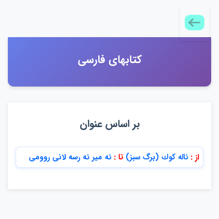
كتابهاي فارسي
بر اساس عنوان
از :
ئاله كوك (برگ سبز)
تا :
ئه مير ئه رسه لاني روومي