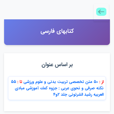
كتابهاي فارسي
بر اساس عنوان
از :
۵۰ متن تخصصي تربيت بدني و علوم ورزشي
تا :
۵۵
نكته صرفي و نحوي عربي : جزوه كمك آموزشي مبادي
العربيه رشيد الشرتوني جلد ۲و۴