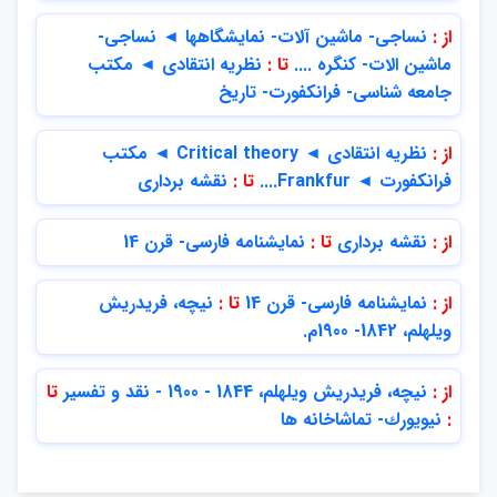
از :
نساجي- ماشين آلات- نمايشگاهها ◄ نساجي-
ماشين الات- كنگره ....
تا :
نظريه انتقادي ◄ مكتب
جامعه شناسي- فرانكفورت- تاريخ
از :
نظريه انتقادي ◄ Critical theory ◄ مكتب
فرانكفورت ◄ Frankfur....
تا :
نقشه برداري
از :
نقشه برداري
تا :
نمايشنامه فارسي- قرن 14
از :
نمايشنامه فارسي- قرن 14
تا :
نيچه، فريدريش
ويلهلم، 1842- 1900م.
از :
نيچه، فريدريش ويلهلم، 1844 - 1900 - نقد و تفسير
تا
:
نيويورك- تماشاخانه ها