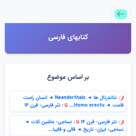
كتابهاي فارسي
بر اساس موضوع
از :
نئاندرتال ها ◄ Neanderthals ◄ انسان راست
قامت ◄ Homo erectu....
تا :
نثر فارسي- قرن 14
از :
نثر فارسي- قرن 14
تا :
نساجي- ماشين آلات ◄
نساجي- ايران- تاريخ ◄ قالي و قاليبا....