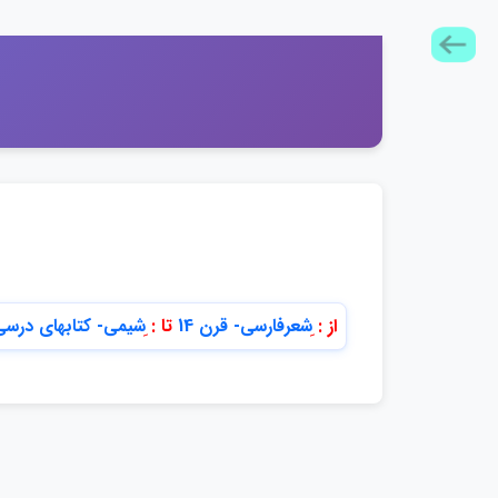
از :
ِشعرفارسي- قرن 14
تا :
ِشيمي- كتابهاي درسي