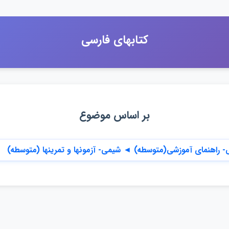
كتابهاي فارسي
بر اساس موضوع
- راهنماي آموزشي(متوسطه) ◄ شيمي- آزمونها و تمرينها (متوسطه)