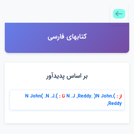
كتابهاي فارسي
بر اساس پديدآور
از :
).N John( .N .J ,Reddy
تا :
).N John( .N .J
,Reddy