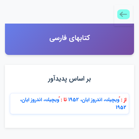
كتابهاي فارسي
بر اساس پديدآور
از :
ًويچيك، اندروز ايان، 1952
تا :
ًويچيك، اندروز ايان،
1952