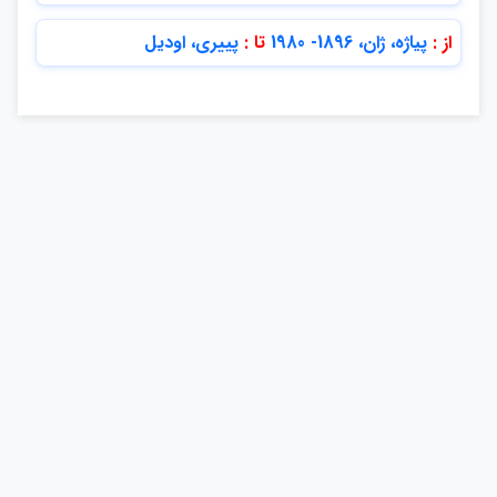
از :
پياژه، ژان، 1896- 1980
تا :
پييري، اوديل