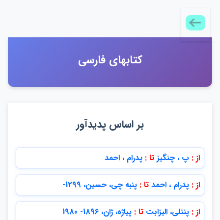
كتابهاي فارسي
بر اساس پديدآور
از :
پ ، چنگيز
تا :
پدرام ، احمد
از :
پدرام ، احمد
تا :
پنبه چي، حسين، 1299-
از :
پنتلي، اليزابت
تا :
پياژه، ژان، 1896- 1980