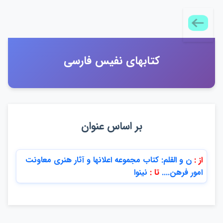
كتابهاي نفيس فارسي
بر اساس عنوان
از :
ن و القلم: كتاب مجموعه اعلانها و آثار هنري معاونت
امور فرهن....
تا :
نينوا