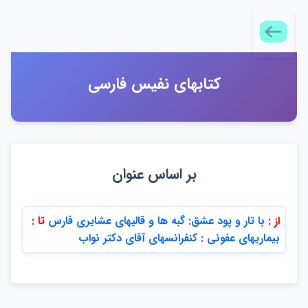
كتابهاي نفيس فارسي
بر اساس عنوان
از :
با تار و پود عشق: گبه ها و قاليهاي عشايري فارس
تا :
بيماريهاي عفوني : كنفرانسهاي آقاي دكتر نواب