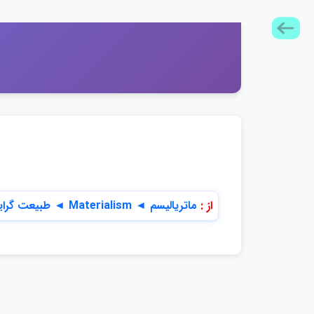
از :
ماترياليسم ◄ Materialism ◄ طبيعت گرايي -‎- جنبه هاي مذهبي ◄....