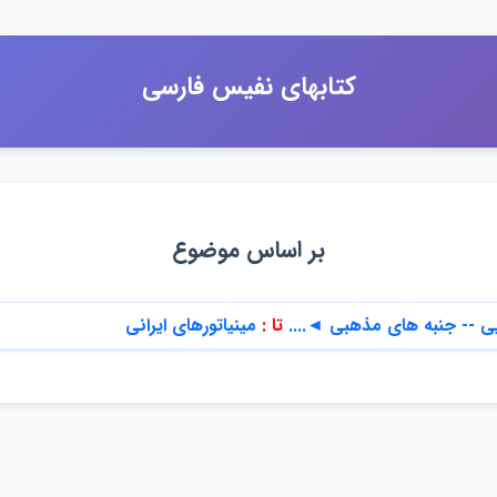
كتابهاي نفيس فارسي
بر اساس موضوع
تا :
مينياتورهاي ايراني