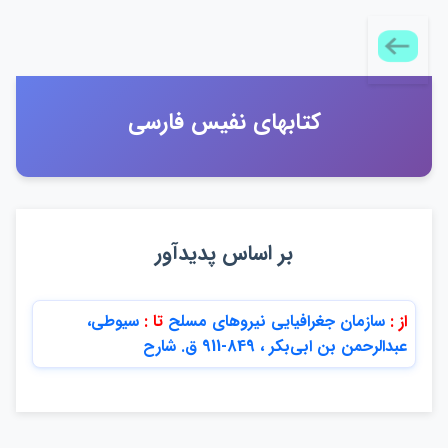
كتابهاي نفيس فارسي
بر اساس پديدآور
از :
سازمان جغرافيايي نيروهاي مسلح
تا :
سيوطي،
عبدالرحمن بن ابي‌بكر ، 849-911 ق. شارح