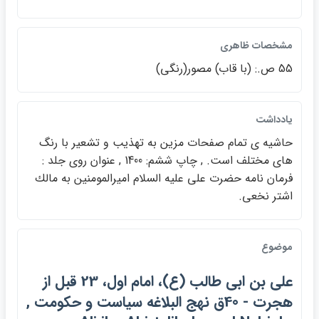
مشخصات ظاهري
55 ص.: (با قاب) مصور(رنگي)
يادداشت
حاشيه ي تمام صفحات مزين به تهذيب و تشعير با رنگ
هاي مختلف است. , چاپ ششم: 1400 , عنوان روي جلد :
فرمان نامه حضرت علي عليه السلام اميرالمومنين به مالك
اشتر نخعي.
موضوع
علي بن ابي طالب (ع)، امام اول، 23 قبل از
هجرت - 40ق نهج البلاغه سياست و حكومت ,