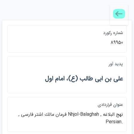
شماره رکورد
89950
پديد آور
علي بن ابي طالب (ع)، امام اول
عنوان قراردادي
نهج البلاغه , Nhjol-Balaghah فرمان مالك اشتر فارسي ,
.Persian