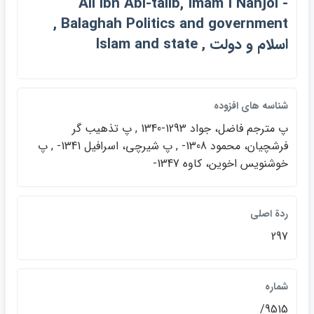
Ali ibn Abi-talib, Imam I Nahjol -
Balaghah Politics and government ,
اسلام و دولت , Islam and state
شناسه هاي افزوده
پ مترجم فاضل، جواد 1293-1340 , پ تذهيب گر
فرشچيان، محمود 1308- , پ شيرچي، اسرافيل 1341- , پ
خوشنويس اخوين، كاوه 1347-
ردة اصلي
297
شماره
9515/