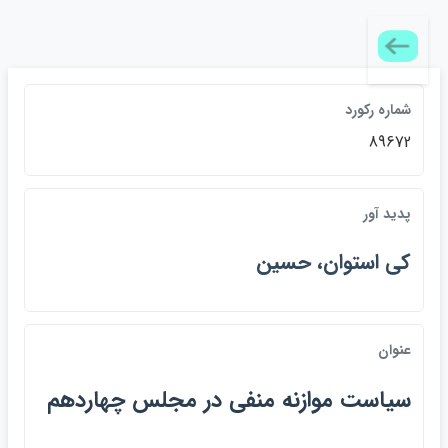
شماره رکورد
89672
پديد آور
كي استوان، حسين
عنوان
سياست موازنه منفي در مجلس چهاردهم