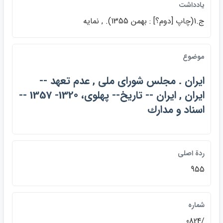
يادداشت
ج.1(چاپ [دوم؟] : بهمن 1355). , نمايه
موضوع
ايران . مجلس شوراي ملي , عدم تعهد --
ايران , ايران -- تاريخ-- پهلوي، 1320- 1357 --
اسناد و مدارك
ردة اصلي
955
شماره
/0824