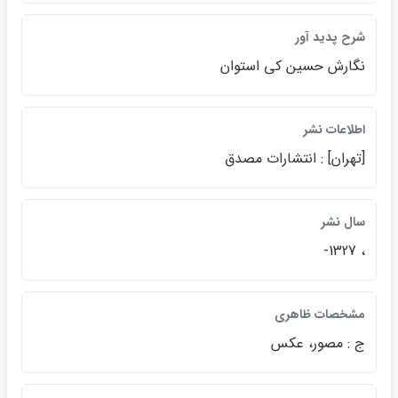
شرح پديد آور
نگارش حسين كي استوان
اطلاعات نشر
[تهران] : انتشارات مصدق
سال نشر
، 1327-
مشخصات ظاهري
ج : مصور، عكس