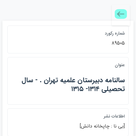
شماره رکورد
89505
عنوان
سالنامه دبيرستان علميه تهران . - سال
تحصيلي ۱۳۱۴- ۱۳۱۵
اطلاعات نشر
[بي نا : چاپخانه دانش]