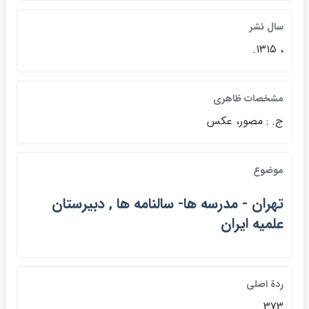
سال نشر
، ۱۳۱۵.
مشخصات ظاهري
ج. : مصور، عكس
موضوع
تهران - مدرسه ها- سالنامه ها , دبيرستان
علميه ايران
ردة اصلي
373