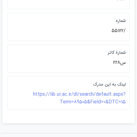
شماره
/55122
شمارة کاتر
س228
لينک به اين مدرک
https://lib.ui.ac.ir/dl/search/default.aspx?
Term=89505&Field=0&DTC=15