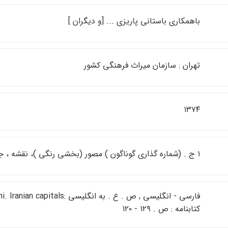
باهمكاري باستاني پاريزي ... [و ديگران ]
تهران : سازمان ميراث فرهنگي كشور
۱۳۷۴
۱ ج . (شماره گذاري گوناگون ) مصور (بخشي رنگي )، نقشه ، جدول ، عكس
كتابنامه : ص . ۱۲۹ - ۱۲۰