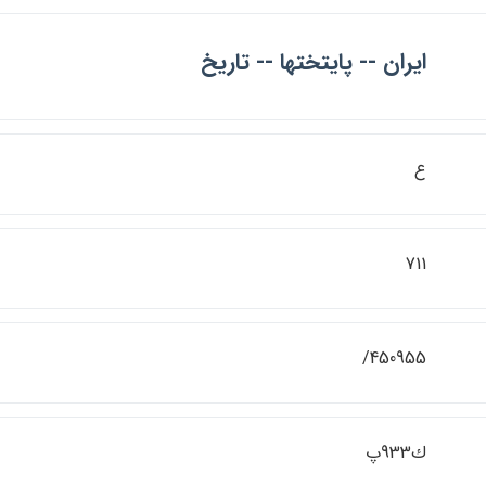
ايران -- پايتختها -- تاريخ
ع
711
450955/
ك933پ