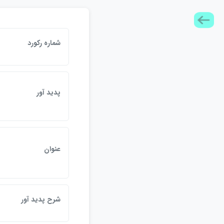
شماره رکورد
پديد آور
عنوان
شرح پديد آور