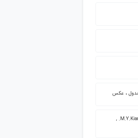
فارسي - انگليسي , ص . ع . به انگليسي :‎M.Y.Kiani. Iranian capitals. ,