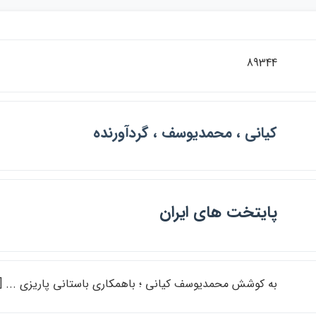
89344
كياني ، محمديوسف ، گردآورنده
پايتخت هاي ايران
به كوشش محمديوسف كياني ؛ باهمكاري باستاني پاريزي ... [و