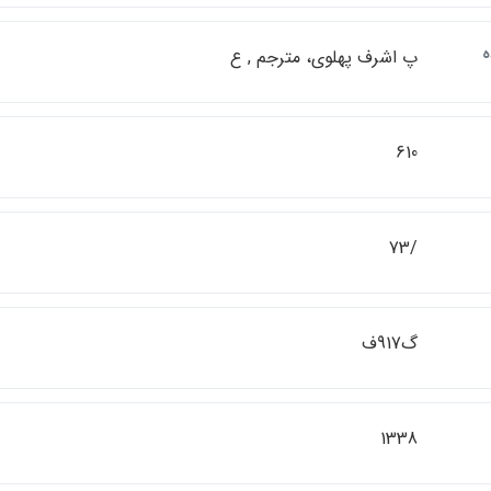
ه
پ اشرف پهلوي، مترجم , ع
610
/73
گ917ف
1338