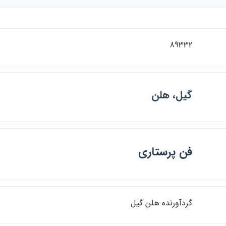
89332
گيل، هلن
فن پرستاري
گردآورنده هلن گيل