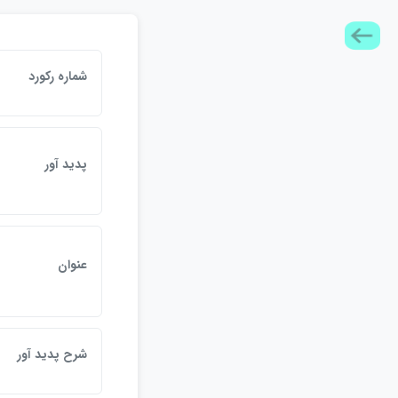
شماره رکورد
پديد آور
عنوان
شرح پديد آور