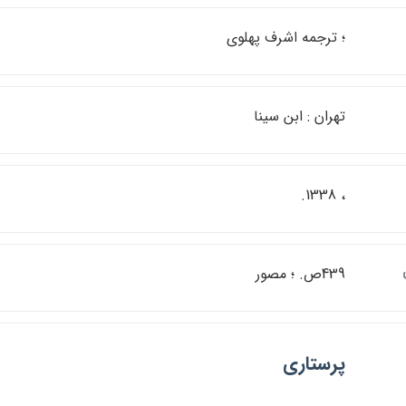
؛ ترجمه اشرف پهلوي
تهران : ابن سينا
، 1338.
439ص. ؛ مصور
پرستاري