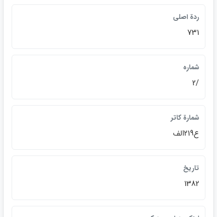
ردة اصلي
731
شماره
/2
شمارة کاتر
ع219الف
تاريخ
1382