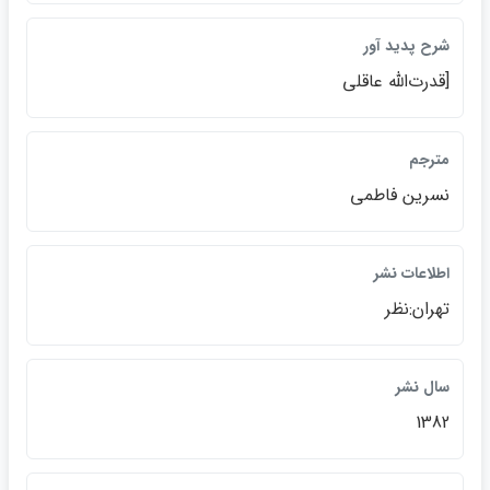
شرح پديد آور
[ق‍درت‌ال‍ل‍ه‌ ع‍اق‍ل‍ي‌
مترجم
ن‍س‍ري‍ن‌ ف‍اطم‍ي‌
اطلاعات نشر
ت‍ه‍ران‌:نظر
سال نشر
1382