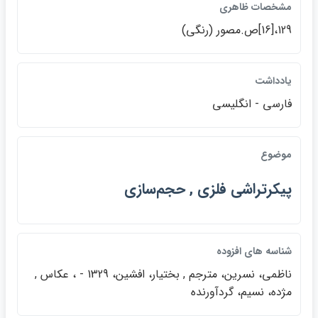
مشخصات ظاهري
129،[‎16‬]ص‌.م‍ص‍ور (رن‍گ‍ي‌)
يادداشت
ف‍ارس‍ي‌ - ان‍گ‍ل‍ي‍س‍ي‌
موضوع
پ‍ي‍ك‍رت‍راش‍ي‌ ف‍ل‍زي‌ , ح‍ج‍م‌س‍ازي‌
شناسه هاي افزوده
ن‍اظم‍ي‌، ن‍س‍ري‍ن‌، م‍ت‍رج‍م‌ , ب‍خ‍ت‍ي‍ار، اف‍ش‍ي‍ن‌، 1329 - ، ع‍ك‍اس‌ ,
م‍ژده‌، ن‍س‍ي‍م‌، گ‍ردآورن‍ده‌