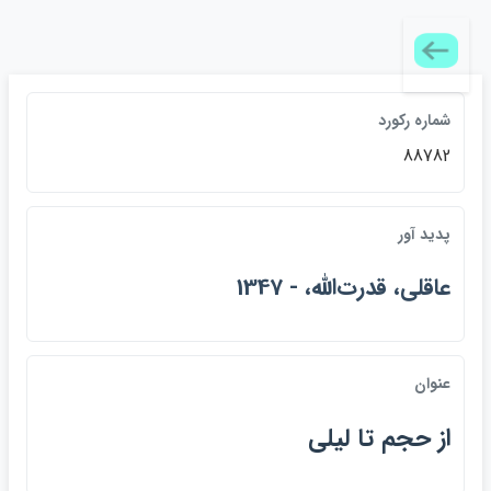
شماره رکورد
88782
پديد آور
ع‍اق‍ل‍ي‌، ق‍درت‌ال‍ل‍ه‌، - 1347
عنوان
از ح‍ج‍م‌ ت‍ا ل‍ي‍ل‍ي‌