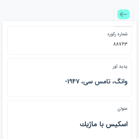
شماره رکورد
88763
پديد آور
وانگ، تامس سي، 1947-
عنوان
اسكيس با ماژيك