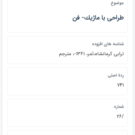
موضوع
طراحي با ماژيك- فن
شناسه هاي افزوده
ترابي كرمانشاه،ثمر، 1361-، مترجم
ردة اصلي
741
شماره
/26