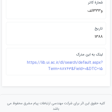
شمارة کاتر
و333الف
تاريخ
1388
لينک به اين مدرک
https://lib.ui.ac.ir/dl/search/default.aspx?
Term=88763&Field=0&DTC=15
کلیه حقوق این اثر برای شرکت مهندسی ارتباطات پيام مشرق محفوظ می
باشد