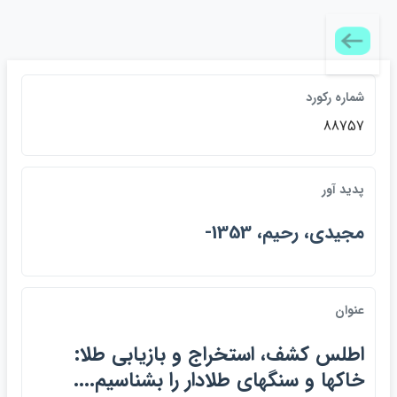
شماره رکورد
88757
پديد آور
مجيدي، رحيم، 1353-
عنوان
اطلس كشف، استخراج و بازيابي طلا:
خاكها و سنگهاي طلادار را بشناسيم....