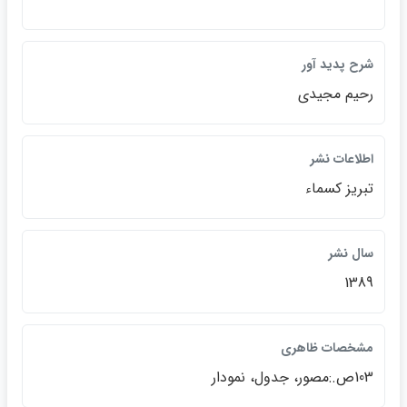
شرح پديد آور
رحيم مجيدي
اطلاعات نشر
تبريز كسماء
سال نشر
1389
مشخصات ظاهري
103ص.:مصور، جدول، نمودار