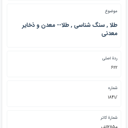
موضوع
طلا , سنگ شناسي , طلا-- معدن و ذخاير
معدني
ردة اصلي
622
شماره
/1841
شمارة کاتر
م285الف