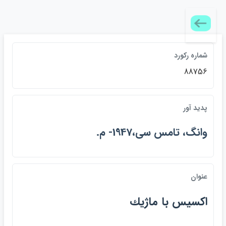
شماره رکورد
88756
پديد آور
وانگ، تامس سي،1947- م.
عنوان
اكسيس با ماژيك