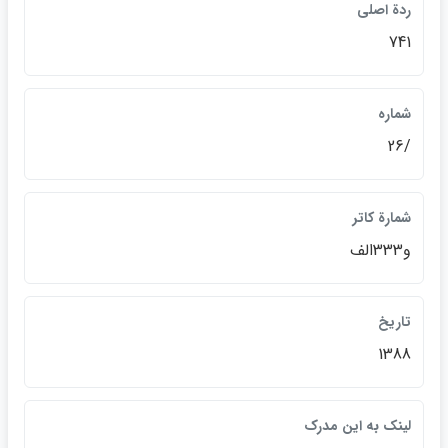
ردة اصلي
741
شماره
/26
شمارة کاتر
و333الف
تاريخ
1388
لينک به اين مدرک