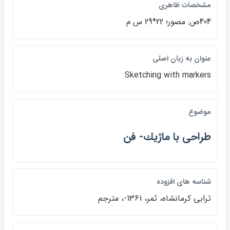
مشخصات ظاهري
404ص: مصور؛ 22*29 س م
عنوان به زبان اصلي
Sketching with markers
موضوع
طراحي با ماژيك- فن
شناسه هاي افزوده
ترابي كرمانشاه، ثمر، 1361-، مترجم