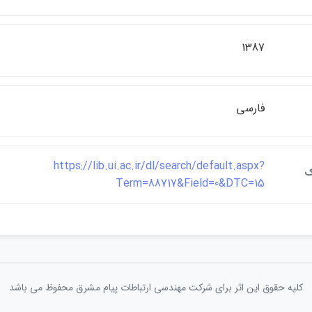
1387
فارسي
https://lib.ui.ac.ir/dl/search/default.aspx?
ک
Term=88717&Field=0&DTC=15
کلیه حقوق این اثر برای شرکت مهندسی ارتباطات پيام مشرق محفوظ می باشد