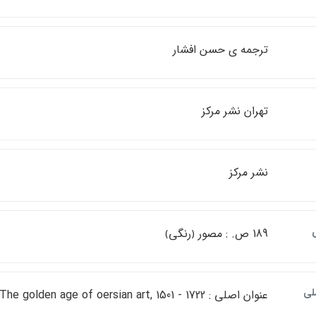
ترجمه ي حسن افشار
تهران نشر مركز
نشر مركز
189 ص. : مصور ﴿رنگي﴾
لي
عنوان اصلي : ‎The golden age of oersian art, 1501 - 1722