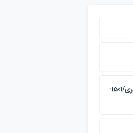
عصر طلايي هنر ايران ﴿907- 1135 هجري قمري/1501-