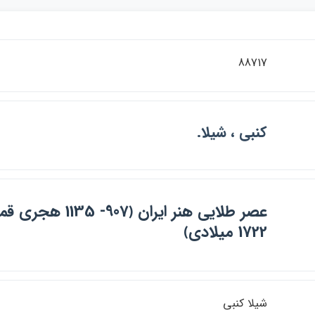
88717
كنبي ، شيلا.
1722 ميلادي﴾
شيلا كنبي