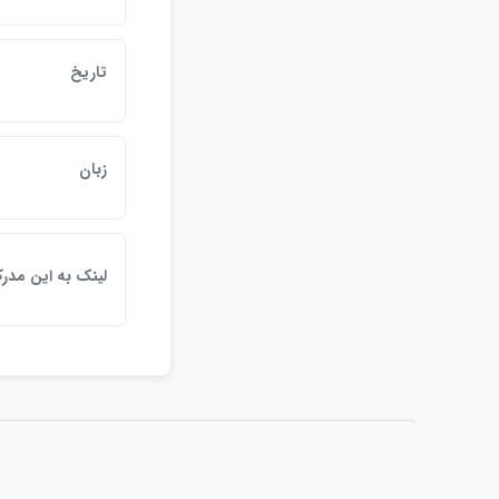
تاريخ
زبان
لينک به اين مدر