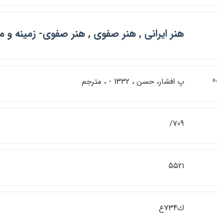
هنر ايراني , هنر صفوي , هنر صفوي- زمينه و 
ه
پ افشار، حسن ، 1332 - ، مترجم
709/
5521
ك734ع