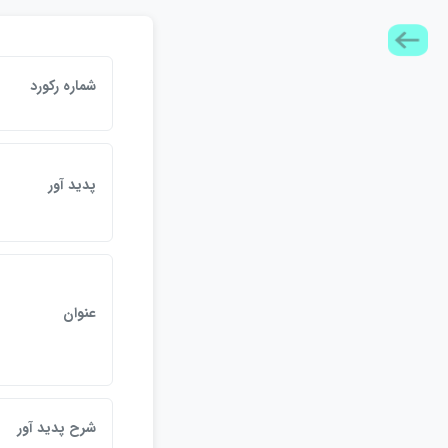
شماره رکورد
پديد آور
عنوان
شرح پديد آور