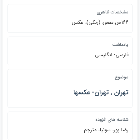
مشخصات ظاهري
166ص.مصور: (رنگي)، عكس
يادداشت
فارسي- انگليسي
موضوع
تهران , تهران- عكسها
شناسه هاي افزوده
رضا پور، سونيا، مترجم