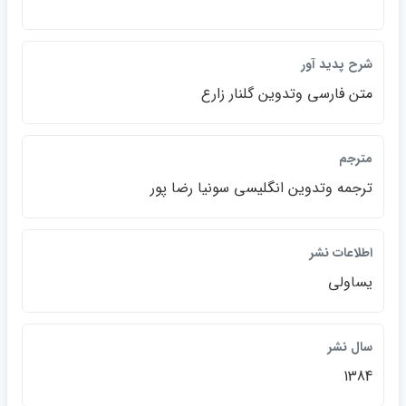
شرح پديد آور
متن فارسي وتدوين گلنار زارع
مترجم
ترجمه وتدوين انگليسي سونيا رضا پور
اطلاعات نشر
يساولي
سال نشر
1384