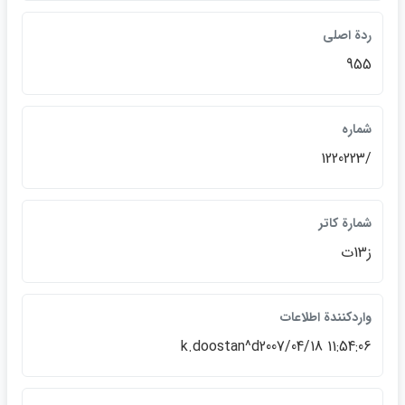
ردة اصلي
955
شماره
/1220223
شمارة کاتر
ز13ت
واردكنندة اطلاعات
k.doostan^d2007/04/18 11:54:06