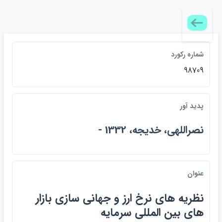
شماره ركورد
98709
پديد آور
نصراللهي، خديجه، 1332 -
عنوان
نظريه هاي نرخ ارز و جهاني سازي بازار
هاي بين المللي سرمايه