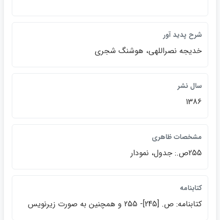
شرح پديد آور
خديجه نصراللهي، هوشنگ شجري
سال نشر
1386
مشخصات ظاهري
255ص.: جدول، نمودار
كتابنامه
كتابنامه: ص. [245]- 255 و همچنين به صورت زيرنويس