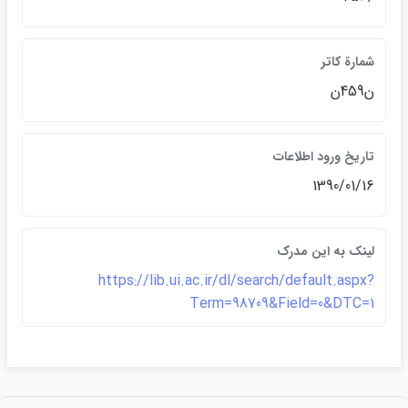
شمارة كاتر
ن459ن
تاريخ ورود اطلاعات
1390/01/16
لينک به اين مدرک
https://lib.ui.ac.ir/dl/search/default.aspx?
Term=98709&Field=0&DTC=1