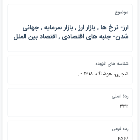
موضوع
ارز- نرخ ها , بازار ارز , بازار سرمايه , جهاني
شدن- جنبه هاي اقتصادي , اقتصاد بين الملل
شناسه هاي افزوده
شجري، هوشنگ، 1318 - ,
ردة اصلي
332
رده فرعي
/456