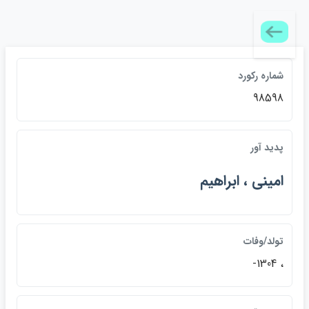
شماره ركورد
98598
پديد آور
اميني ، ابراهيم
تولد/وفات
، 1304-