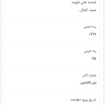
شناسه هاي افزوده
سيد، كمال ,
ردة اصلي
297/
رده فرعي
45
شمارة كاتر
الف844الف
تاريخ ورود اطلاعات