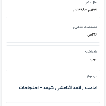
سال نشر
1431ق.=1389ش
مشخصات ظاهري
416ص
يادداشت
عربي
موضوع
امامت , ائمه اثناعشر , شيعه - احتجاجات