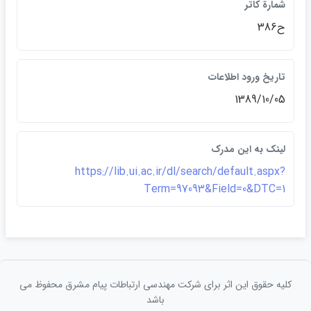
شمارة كاتر
ح386
تاريخ ورود اطلاعات
1389/10/05
لينک به اين مدرک
https://lib.ui.ac.ir/dl/search/default.aspx?
Term=97093&Field=0&DTC=1
کلیه حقوق این اثر برای شرکت مهندسی ارتباطات پيام مشرق محفوظ می
باشد