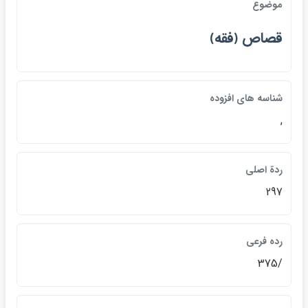
موضوع
قصاص ﴿فقه﴾
شناسه هاي افزوده
,
ردة اصلي
297
رده فرعي
/375