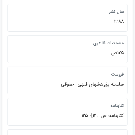
سال نشر
1388
مشخصات ظاهري
125ص
فروست
سلسله پژوهشهاي فقهي- حقوقي
كتابنامه
كتابنامه: ص. 121]- 125