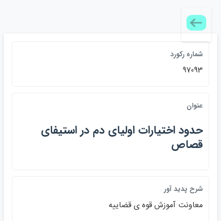
شماره ركورد
97093
عنوان
حدود اختيارات اولياي دم در استيفاي
قصاص
شرح پديد آور
معاونت آموزش قوه ي قضاييه