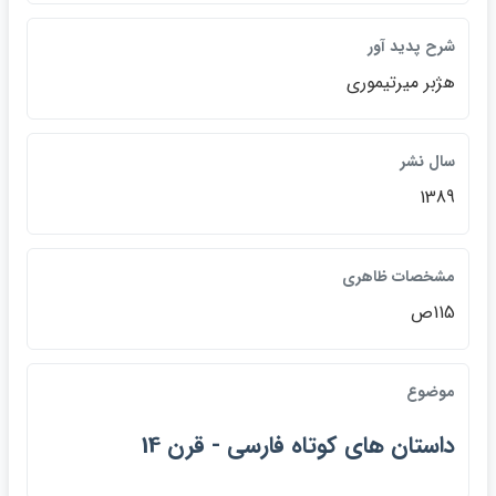
شرح پديد آور
هژبر ميرتيموري
سال نشر
1389
مشخصات ظاهري
115ص
موضوع
داستان هاي كوتاه فارسي - قرن 14