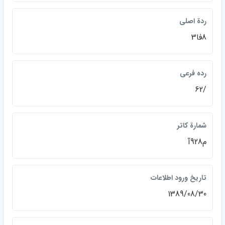
ردة اصلي
8فا3
رده فرعي
/62
شمارة كاتر
م928آ
تاريخ ورود اطلاعات
1389/08/30