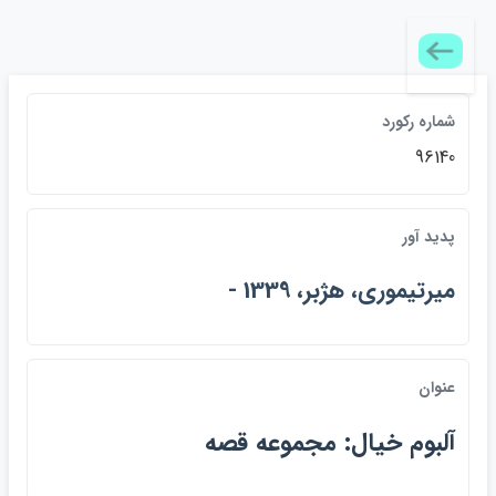
شماره ركورد
96140
پديد آور
ميرتيموري، هژبر، 1339 -
عنوان
آلبوم خيال: مجموعه قصه