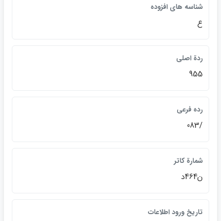
شناسه هاي افزوده
ع
ردة اصلي
955
رده فرعي
/083
شمارة كاتر
ن464د
تاريخ ورود اطلاعات