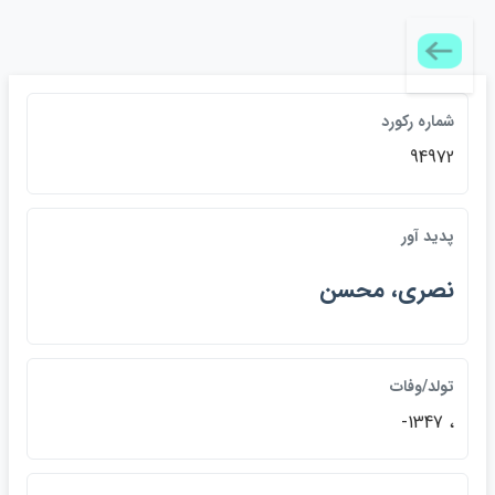
شماره ركورد
94972
پديد آور
نصري، محسن
تولد/وفات
، 1347-