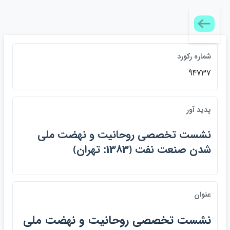
شماره ركورد
94737
پديد آور
نشست تخصصي روحانيت و نهضت ملي
شدن صنعت نفت ﴿1383: تهران﴾
عنوان
نشست تخصصي روحانيت و نهضت ملي