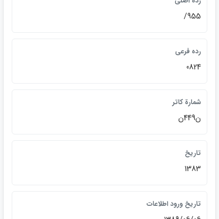
ردة اصلي
955/
رده فرعي
0824
شمارة كاتر
ن449ن
تاريخ
1383
تاريخ ورود اطلاعات