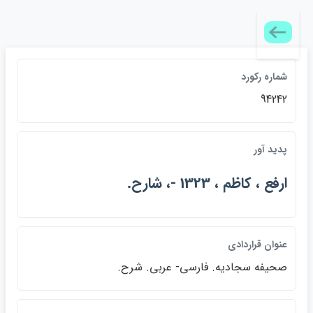
شماره ركورد
94242
پديد آور
ارفع ، كاظم ، 1323 -، شارح.
عنوان قراردادي
صحيفه سجاديه. فارسي- عربي. شرح.