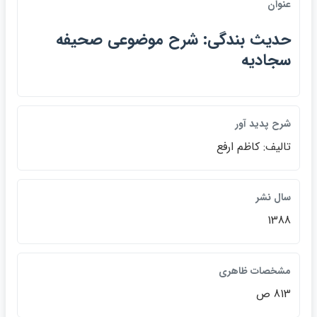
عنوان
حديث بندگي: شرح موضوعي صحيفه
سجاديه
شرح پديد آور
تاليف: كاظم ارفع
سال نشر
1388
مشخصات ظاهري
813 ص