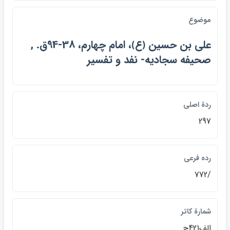
موضوع
علي بن حسين ﴿ع﴾، امام چهارم، 38-94ق. ,
صحيفه سجاديه- نفد و تفسير
ردة اصلي
297
رده فرعي
/772
شمارة كاتر
الف421ح