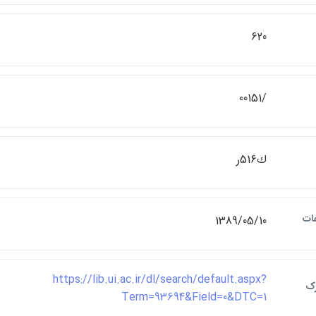
620
/00151
ك516ر
عات
1389/05/10
https://lib.ui.ac.ir/dl/search/default.aspx?
رک
Term=93694&Field=0&DTC=1