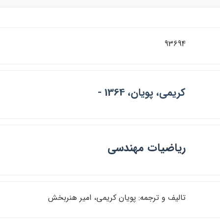
93694
كريمي، پويان، 1364 -
رياضيات مهندسي
تاليف و ترجمه: پويان كريمي، امير هنربخش