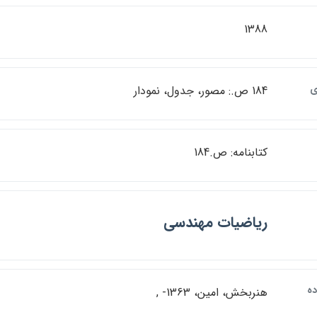
1388
ي
184 ص.: مصور، جدول، نمودار
كتابنامه: ص.184
رياضيات مهندسي
ده
هنربخش، امين، 1363- ,