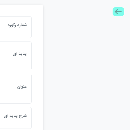
شماره ركورد
پديد آور
عنوان
شرح پديد آور