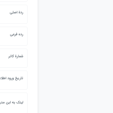
ردة اصلي
رده فرعي
شمارة كاتر
تاريخ ورود اطلا
لينک به اين مد