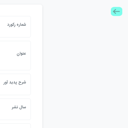
شماره ركورد
عنوان
شرح پديد آور
سال نشر