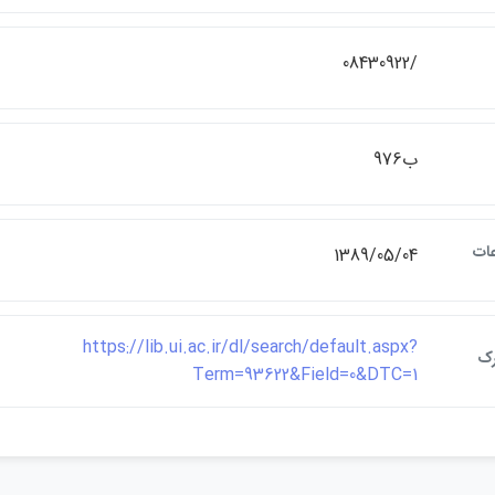
/08430922
ب976
عات
1389/05/04
https://lib.ui.ac.ir/dl/search/default.aspx?
رک
Term=93622&Field=0&DTC=1