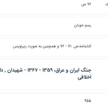
ي
72 ص
رسم خوبان
كتابنامه:ص. 71 - 72 و همچنين به صورت زيرنويس
جنگ ايران و عراق، 1359 - 1367
اخلاقي
955