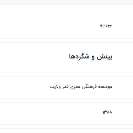
93622
بينش و شگردها
موسسه فرهنگي هنري قدر ولايت
1388