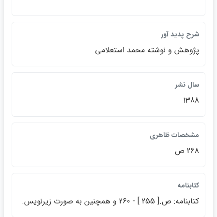
شرح پديد آور
پژوهش و نوشته محمد استعلامي
سال نشر
1388
مشخصات ظاهري
268 ص
كتابنامه
كتابنامه: ص.[ 255 ] - 260 و همچنين به صورت زيرنويس.