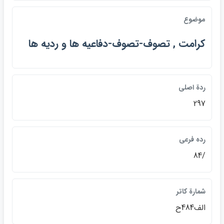
موضوع
كرامت , تصوف-تصوف-دفاعيه ها و رديه ها
ردة اصلي
297
رده فرعي
/84
شمارة كاتر
الف484ح