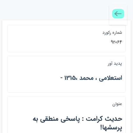
شماره ركورد
92064
پديد آور
استعلامي ، محمد ،1315 -
عنوان
حديث كرامت : پاسخي منطقي به
پرسشها!