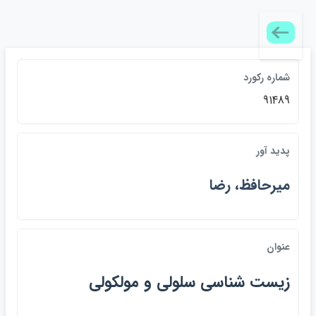
شماره ركورد
91489
پديد آور
ميرحافظ، رضا
عنوان
زيست شناسي سلولي و مولكولي