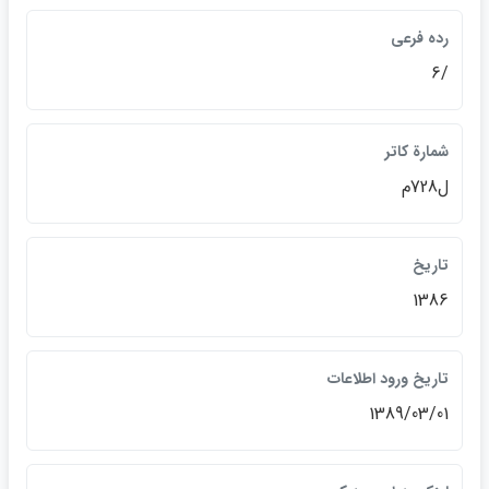
رده فرعي
/6
شمارة كاتر
ل728م
تاريخ
1386
تاريخ ورود اطلاعات
1389/03/01