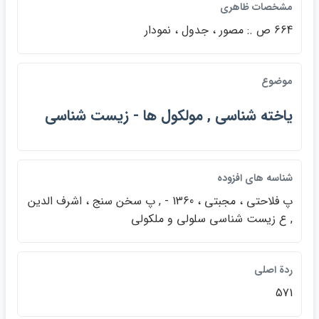
مشخصات ظاهري
664 ص .: مصور ، جدول ، نمودار
موضوع
ياخته شناسي , مولكول ها - زيست شناسي
شناسه هاي افزوده
پ فلاحتي ، مجبتي ، 1360 - , پ سخن سنج ، اشرف الدين
, ع زيست شناسي سلولي و ملكولي
ردة اصلي
571