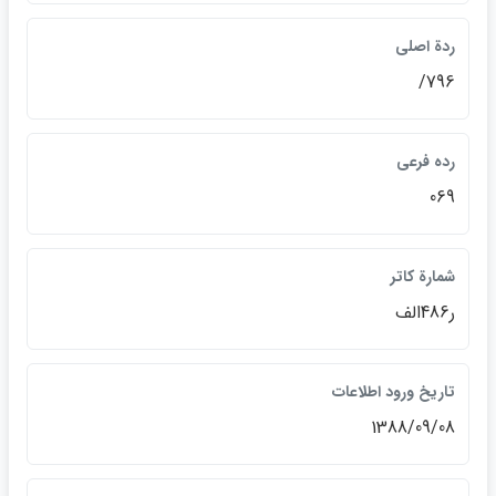
ردة اصلي
796/
رده فرعي
069
شمارة كاتر
ر486الف
تاريخ ورود اطلاعات
1388/09/08