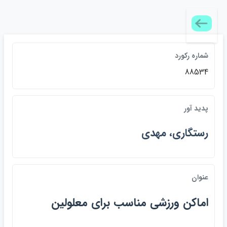
شماره ركورد
88534
پديد آور
رستگاري، مهدي
عنوان
اماكن ورزشي مناسب براي معلولين