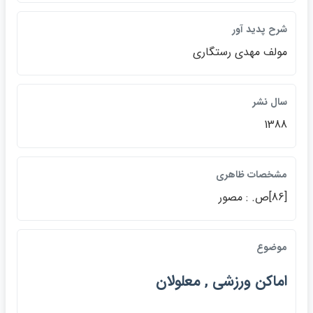
شرح پديد آور
مولف مهدي رستگاري
سال نشر
1388
مشخصات ظاهري
[86]ص. : مصور
موضوع
اماكن ورزشي , معلولان