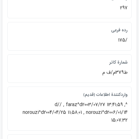
297
رده فرعي
/175
شمارة كاتر
ط379م/ف م
واردكنندة اطلاعات ﴿قديم﴾
^d// , faraz^d2003/07/27 13:41:59 ,
norouzi^d2004/04/25 11:58:01 , norouzi^d2006/01/14
15:07:32