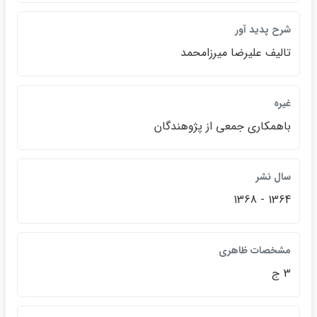
شرح پديد آور
تاليف عليرضا ميرزامحمد
غيره
باهمكاري جمعي از پژوهندگان
سال نشر
1364 - 1368
مشخصات ظاهري
3 ج