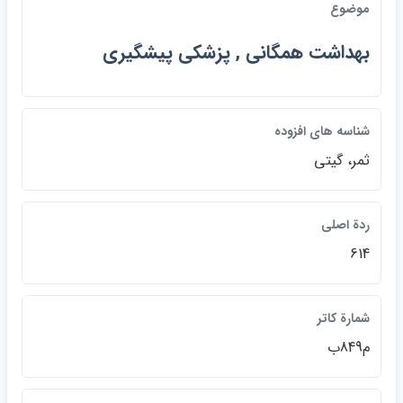
موضوع
بهداشت همگاني , پزشكي پيشگيري
شناسه هاي افزوده
ثمر، گيتي
ردة اصلي
614
شمارة كاتر
م849ب