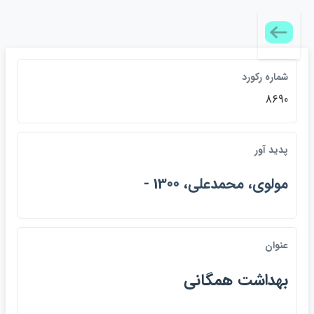
شماره ركورد
8690
پديد آور
مولوي، محمدعلي، 1300 -
عنوان
بهداشت همگاني