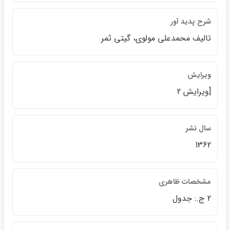
شرح پديد آور
تاليف محمدعلي مولوي، گيتي ثمر
ويرايش
[ويرايش 2
سال نشر
1362
مشخصات ظاهري
2 ج.: جدول