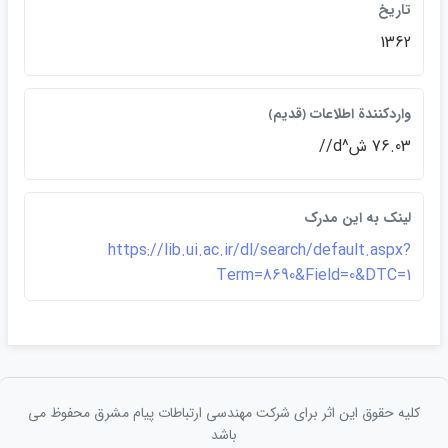
تاريخ
1362
واردكنندة اطلاعات ﴿قديم﴾
76.03 ش^d//
لينک به اين مدرک
https://lib.ui.ac.ir/dl/search/default.aspx?
Term=8690&Field=0&DTC=1
کلیه حقوق این اثر برای شرکت مهندسی ارتباطات پيام مشرق محفوظ می
باشد