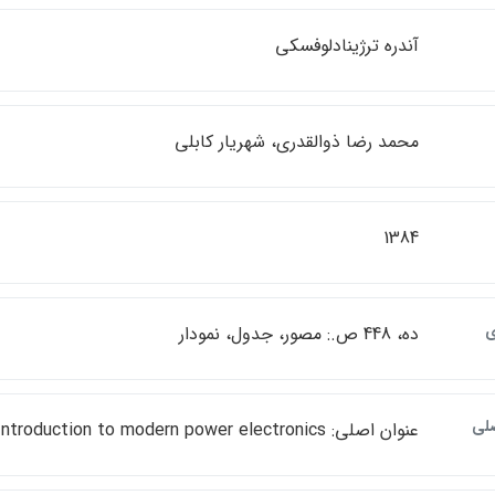
آندره ترژينادلوفسكي
محمد رضا ذوالقدري، شهريار كابلي
1384
ي
ده، 448 ص.: مصور، جدول، نمودار
صلي
عنوان اصلي: Introduction to modern power electronics