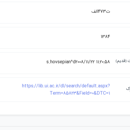
ت473الف
1384
ت ﴿قديم﴾
s.hovsepian^d2008/11/22 11:20:58
https://lib.ui.ac.ir/dl/search/default.aspx?
رک
Term=85823&Field=0&DTC=1