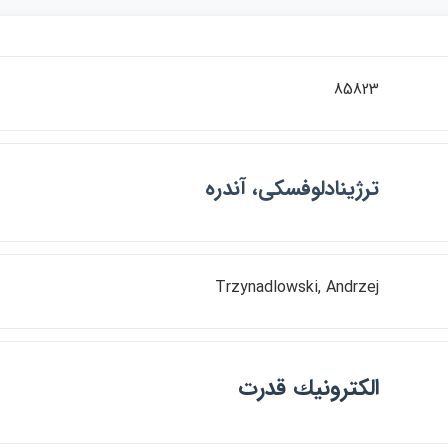
85823
ترژينادلوفسكي، آندره
Trzynadlowski, Andrzej
الكترونيك قدرت