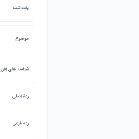
يادداشت
موضوع
شناسه هاي افزود
ردة اصلي
رده فرعي