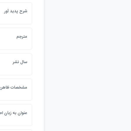
شرح پديد آور
مترجم
سال نشر
مشخصات ظاهر
عنوان به زبان ا