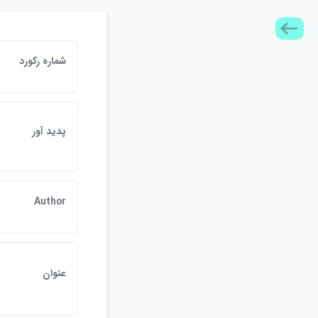
شماره ركورد
پديد آور
Author
عنوان