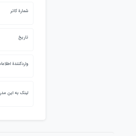
شمارة كاتر
تاريخ
واردكنندة اطلاعا
لينک به اين مد