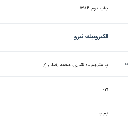
چاپ دوم: 1386
الكترونيك نيرو
ه
پ مترجم ذوالقدري، محمد رضا، , ع
621
/317