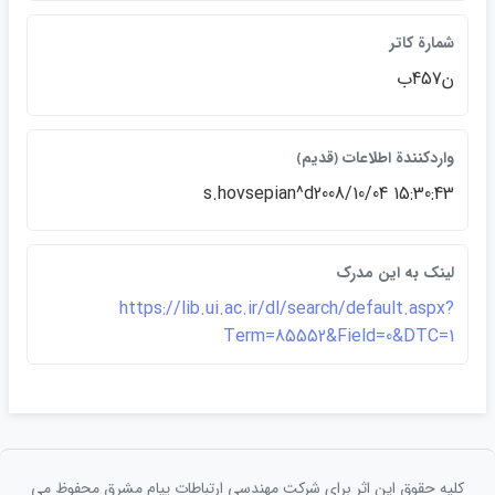
شمارة كاتر
ن457ب
واردكنندة اطلاعات ﴿قديم﴾
s.hovsepian^d2008/10/04 15:30:43
لينک به اين مدرک
https://lib.ui.ac.ir/dl/search/default.aspx?
Term=85552&Field=0&DTC=1
کلیه حقوق این اثر برای شرکت مهندسی ارتباطات پيام مشرق محفوظ می