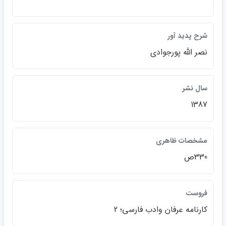
شرح پديد آور
نصر الله پورجوادي
سال نشر
1387
مشخصات ظاهري
330ص
فروست
كارنامه عرفان وادب فارسي؛ 2