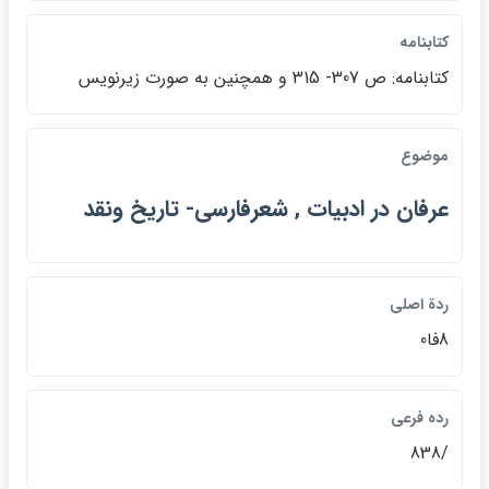
كتابنامه
كتابنامه: ص 307- 315 و همچنين به صورت زيرنويس
موضوع
عرفان در ادبيات , شعرفارسي- تاريخ ونقد
ردة اصلي
8فا0
رده فرعي
/838