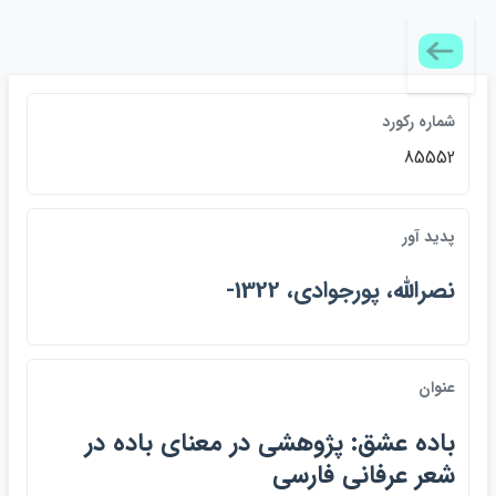
شماره ركورد
85552
پديد آور
نصرالله، پورجوادي، 1322-
عنوان
باده عشق: پژوهشي در معناي باده در
شعر عرفاني فارسي