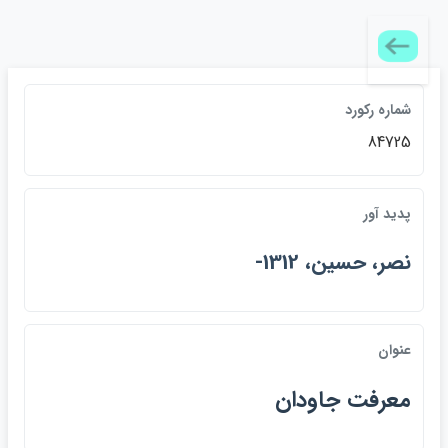
شماره ركورد
84725
پديد آور
نصر، حسين، 1312-
عنوان
معرفت جاودان