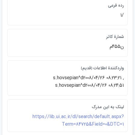
رده فرعي
/1
شمارة كاتر
ن455م
واردكنندة اطلاعات ﴿قديم﴾
s.hovsepian^d2008/04/26 08:23:21 ,
s.hovsepian^d2008/04/26 08:24:51
لينک به اين مدرک
https://lib.ui.ac.ir/dl/search/default.aspx?
Term=84725&Field=0&DTC=1