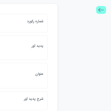
شماره ركورد
پديد آور
عنوان
شرح پديد آور