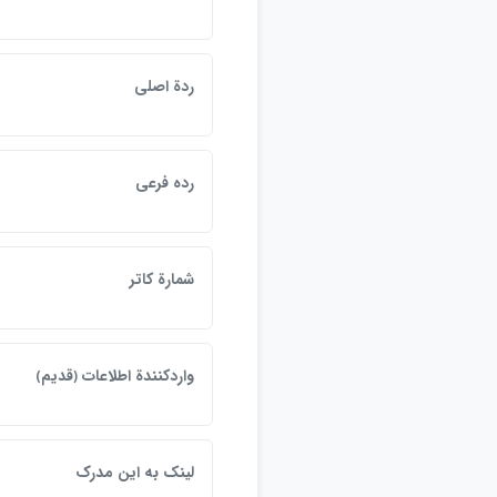
ردة اصلي
رده فرعي
شمارة كاتر
واردكنندة اطلاعات ﴿قديم﴾
لينک به اين مدرک