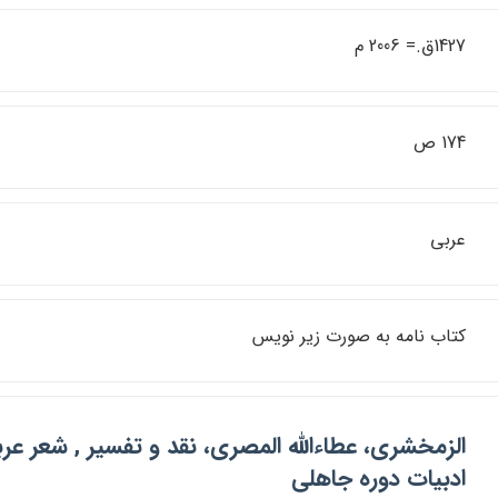
1427ق.= 2006 م
174 ص
عربي
كتاب نامه به صورت زير نويس
الزمخشري، عطاءالله المصري، نقد و تفسير , شعر عرب
ادبيات دوره جاهلي