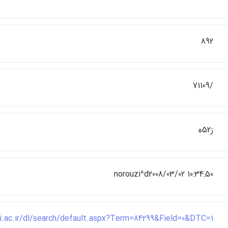
892
/71109
ز52ه
norouzi^d2008/03/02 10:34:50
.ui.ac.ir/dl/search/default.aspx?Term=84299&Field=0&DTC=1