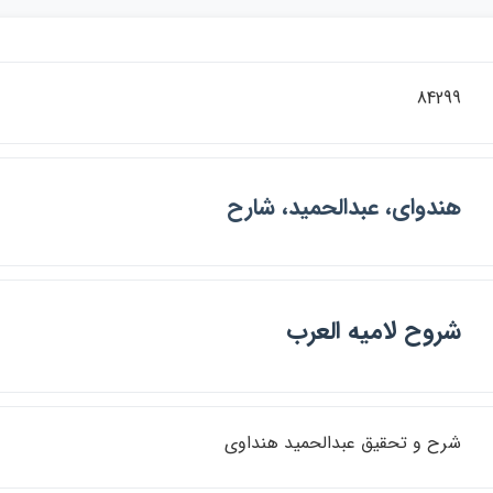
84299
هندواي، عبدالحميد، شارح
شروح لاميه العرب
شرح و تحقيق عبدالحميد هنداوي