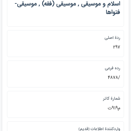
اسلام و موسيقي , موسيقي (فقه) , موسيقي-
فتواها
ردة اصلي
297
رده فرعي
/4878
شمارة كاتر
م919ت
واردكنندة اطلاعات ﴿قديم﴾