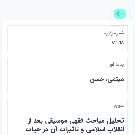
شماره ركورد
83198
پديد آور
ميثمي، حسن
عنوان
تحليل مباحث فقهي موسيقي بعد از
انقلاب اسلامي و تاثيرات آن در حيات