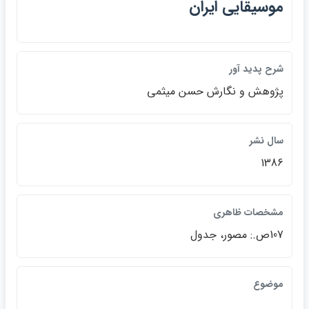
موسيقايي ايران
شرح پديد آور
پژوهش و نگارش حسن ميثمي
سال نشر
1386
مشخصات ظاهري
107ص.: مصور، جدول
موضوع