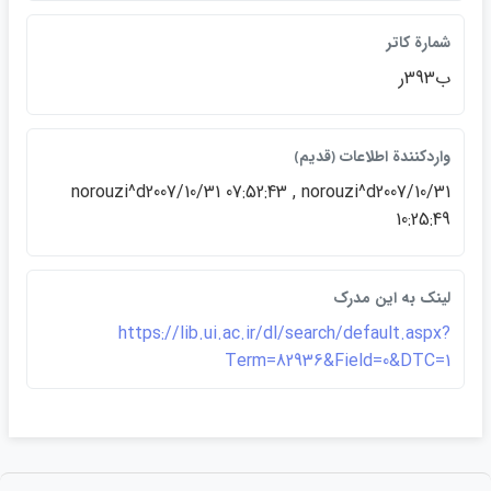
شمارة كاتر
ب393ر
واردكنندة اطلاعات ﴿قديم﴾
norouzi^d2007/10/31 07:52:43 , norouzi^d2007/10/31
10:25:49
لينک به اين مدرک
https://lib.ui.ac.ir/dl/search/default.aspx?
Term=82936&Field=0&DTC=1