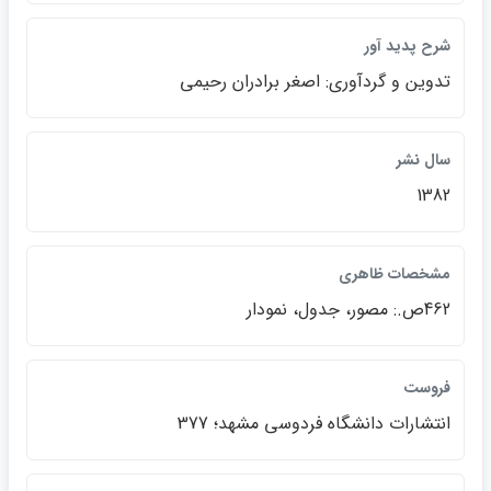
شرح پديد آور
تدوين و گردآوري: اصغر برادران رحيمي
سال نشر
1382
مشخصات ظاهري
462ص.: مصور، جدول، نمودار
فروست
انتشارات دانشگاه فردوسي مشهد؛ 377