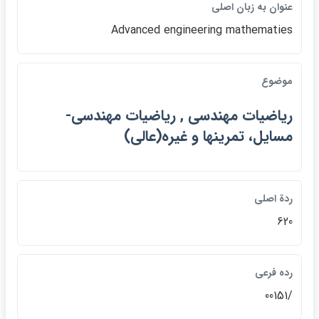
عنوان به زبان اصلي
Advanced engineering mathematies
موضوع
رياضيات مهندسي , رياضيات مهندسي-
مسايل، تمرينها و غيره(عالي)
ردة اصلي
620
رده فرعي
/00151