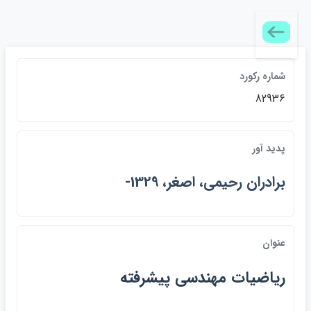
شماره ركورد
82936
پديد آور
برادران رحيمي، اصغر، 1329-
عنوان
رياضيات مهندسي پيشرفته