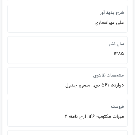
شرح پديد آور
علي ميرانصاري
سال نشر
1385
مشخصات ظاهري
دوازده، 561 ص.: مصور، جدول
فروست
ميراث مكتوب؛ 146: ارج نامة؛ 2