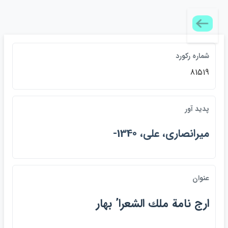
شماره ركورد
81519
پديد آور
ميرانصاري، علي، 1340-
عنوان
ارج نامة ملك الشعرا’ بهار