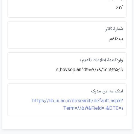
/62
شمارة كاتر
ب816م
واردكنندة اطلاعات ﴿قديم﴾
s.hovsepian^d2007/08/12 11:35:19
لينک به اين مدرک
https://lib.ui.ac.ir/dl/search/default.aspx?
Term=81519&Field=0&DTC=1