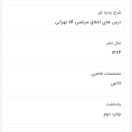
شرح پديد آور
درس هاي اخلاق مرتضي آقا تهراني
سال نشر
1384
مشخصات ظاهري
111ص
يادداشت
چاپ دوم