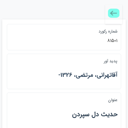
شماره ركورد
81501
پديد آور
آقاتهراني، مرتضي، 1326-
عنوان
حديث دل سپردن