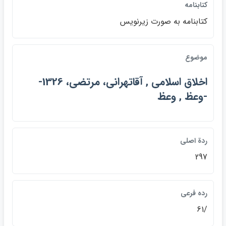
كتابنامه
كتابنامه به صورت زيرنويس
موضوع
اخلاق اسلامي , آقاتهراني، مرتضي، 1326-
-وعظ , وعظ
ردة اصلي
297
رده فرعي
/61