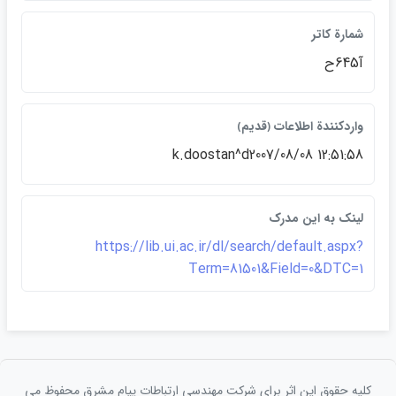
شمارة كاتر
آ645ح
واردكنندة اطلاعات ﴿قديم﴾
k.doostan^d2007/08/08 12:51:58
لينک به اين مدرک
https://lib.ui.ac.ir/dl/search/default.aspx?
Term=81501&Field=0&DTC=1
کلیه حقوق این اثر برای شرکت مهندسی ارتباطات پيام مشرق محفوظ می