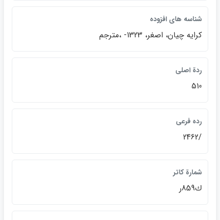
شناسه هاي افزوده
كرايه چيان، اصغر، 1323- ،مترجم
ردة اصلي
510
رده فرعي
/2462
شمارة كاتر
ك859ر