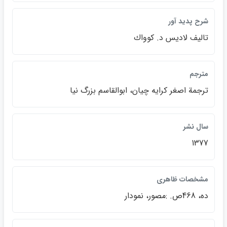
شرح پديد آور
تاليف لاديس د. كوواك
مترجم
ترجمة اصغر كرايه چيان، ابوالقاسم بزرگ نيا
سال نشر
1377
مشخصات ظاهري
ده، 468ص. :مصور، نمودار