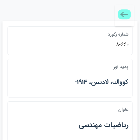
شماره ركورد
80660
پديد آور
كوواك، لاديس، 1914-
عنوان
رياضيات مهندسي