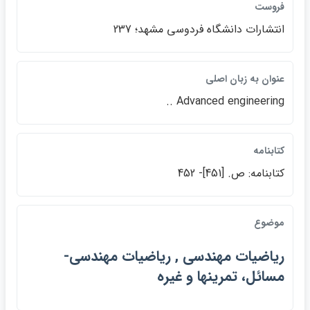
فروست
انتشارات دانشگاه فردوسي مشهد؛ 237
عنوان به زبان اصلي
Advanced engineering ..
كتابنامه
كتابنامه: ص. [451]- 452
موضوع
رياضيات مهندسي , رياضيات مهندسي-
مسائل، تمرينها و غيره