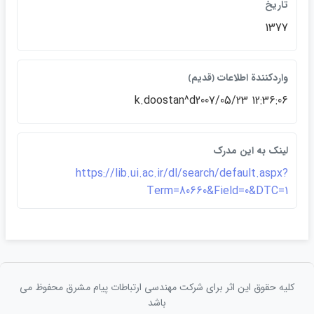
تاريخ
1377
واردكنندة اطلاعات ﴿قديم﴾
k.doostan^d2007/05/23 12:36:06
لينک به اين مدرک
https://lib.ui.ac.ir/dl/search/default.aspx?
Term=80660&Field=0&DTC=1
کلیه حقوق این اثر برای شرکت مهندسی ارتباطات پيام مشرق محفوظ می
باشد