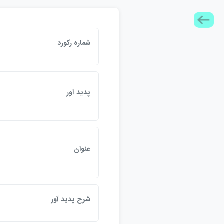
شماره ركورد
پديد آور
عنوان
شرح پديد آور