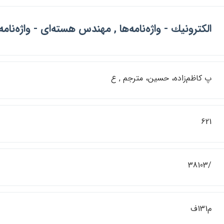
الكترونيك - واژه‌نامه‌ها , مهندس هسته‌اي - واژه‌نامه‌
پ كاظم‌زاده، حسين، مترجم , ع
621
/38103
م131ف