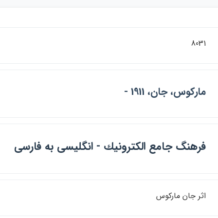
8031
ماركوس، جان، 1911 -
فرهنگ جامع الكترونيك - انگليسي به فارسي
اثر جان ماركوس