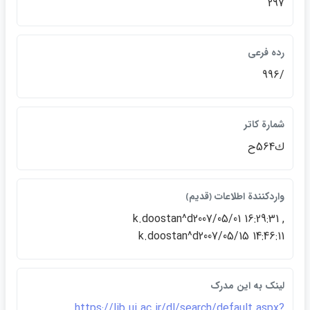
297
رده فرعي
/996
شمارة كاتر
ك564ح
واردكنندة اطلاعات ﴿قديم﴾
k.doostan^d2007/05/01 16:29:31 ,
k.doostan^d2007/05/15 14:46:11
لينک به اين مدرک
https://lib.ui.ac.ir/dl/search/default.aspx?