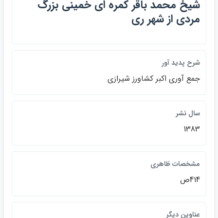
شيخ محمد باقر كمره اي خميني بزرگ
مردي از شهر ري
شرح پديد آور
جمع آوري اكبر كشاورز شيرازي
سال نشر
1383
مشخصات ظاهري
414ص
عناوين ديگر