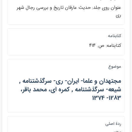
عنوان روي جلد: حديث عارفان تاريخ و بررسي رجال شهر
ري
كتابنامه
كتابنامه: ص. 414
موضوع
مجتهدان و علما- ايران- ري- سرگذشتنامه ,
شيعه- سرگذشتنامه , كمره اي، محمد باقر،
1283- 1374
ردة اصلي